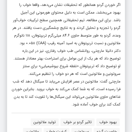
اگر خوردن گردو همانطور که تحقیقات نشان می‌دهد، واقعا خواب را
بهبود می‌بخشد، ممکن است به دلیل محتوای هورمونی این آجیل
باشد. برای این مطالعه، تیم تحقیقاتی همچنین سطح ترکیبات خواب‌آور
گردو را تجزیه و تحلیل کردند و به نتایج چشمگیری دست یافتند. در هر
وعده، گردو به طور متوسط حاوی ۸۴.۶ میلی‌گرم تریپتوفان، ۱۱۸ نانوگرم
ملاتونین و نسبت تریپتوفان به اسید آمینه رقیب (CAA) ۰.۰۵۸ بود.
دکتر دانیلا مارچتی، روانشناس طب خواب رفتاری، نیز در این باره
توضیح داد که هر یک از این عوامل برای استراحت بهتر معنادار هستند.
او توضیح داد که تریپتوفان «نقطه شروع بیوشیمیایی» برای سنتز
سروتونین و ملاتونین است که هر دو خواب را تنظیم می‌کنند.
مارچتی گفت: ملاتونین در عصر افزایش می‌یابد تا سیگنال دهد که شب
فرا رسیده است، که به شما کمک می‌کند به خواب بروید. بنابراین خوردن
غذاهای حاوی ملاتونین می‌تواند این سیگنال‌ها را تقویت کند تا به بدن
کمک کند برای خواب آماده شود.
بهبود خواب
تاثیر گردو بر خواب
تولید ملاتونین
خاصیت گردو
سروتونین
کیفیت خواب
ملاتونین