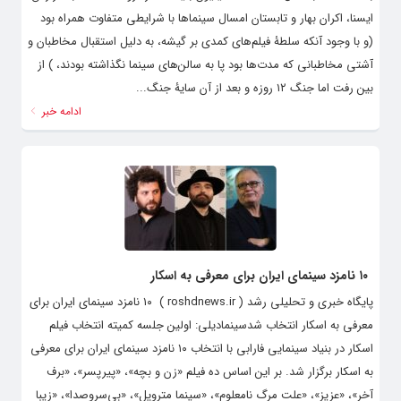
ایسنا، اکران بهار و تابستان امسال سینماها با شرایطی متفاوت همراه بود
(و با وجود آنکه سلطۀ فیلم‌های کمدی بر گیشه، به دلیل استقبال مخاطبان و
آشتی مخاطبانی که مدت‌ها بود پا به سالن‌های سینما نگذاشته بودند، ) از
بین رفت اما جنگ ۱۲ روزه و بعد از آن سایۀ جنگ...
ادامه خبر
۱۰ نامزد سینمای ایران برای معرفی به اسکار
پایگاه خبری و تحلیلی رشد ( roshdnews.ir ) ۱۰ نامزد سینمای ایران برای
معرفی به اسکار انتخاب شدسینمادیلی: اولین جلسه کمیته انتخاب فیلم
اسکار در بنیاد سینمایی فارابی با انتخاب ۱۰ نامزد سینمای ایران برای معرفی
به اسکار برگزار شد. بر این اساس ده فیلم «زن و بچه»، «پیرپسر»، «برف
آخر»، «عزیز»، «علت مرگ نامعلوم»، «سینما متروپل»، «بی‌سروصدا»، «زیبا