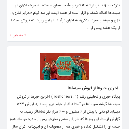
«ترک عمیق»، «زعفرانیه ۱۴ تیر» و «آنجا همان ساعت» به چرخه اکران در
سینماها اضافه شدند و قرار است از هفته آینده نیز سه فیلم «جزایر قناری»،
«زن و بچه» و «مرد عینکی» به اکران درآیند. در این روزها که فروش سینما
از یک هفته پیش از...
ادامه خبر
آخرین خبرها از فروش سینماها
پایگاه خبری و تحلیلی رشد ( roshdnews.ir ) آخرین خبرها از فروش
سینماها گیشه سینماها در آستانه اکران فیلم «پیر پسر» به فروش ۵۲۳
میلیارد تومانی با بیش از ۶ میلیون و ۶۰۰ هزار نفر تماشاگر رسید. به
گزارش ایسنا، این روزها که شورای صنفی نمایش پس از حدود دو ماه هنوز
جلسه‌ای را تشکیل نداده و خبری هم از مصوبات آن و آیین‌نامه اکران سال