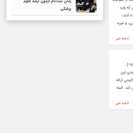
زمان ثبت‌نام آزمون ارشد علوم
ش انتخاب و به نقل از thetoptens؛ ویروس‌هایی که وارد
پزشکی
 کنند،
ی، و غیره
ادامه خبر
ایلان ماسک و سرعت اینترنت ماهواره‌ای استارلینک برای هر ترمینال به ۱ گیگابیت می‌رسدپایگاه خبری و تحلیلی رشد ( roshdnews.ir ) :
ن شرکت به‌زودی این
بیتی ارائه
ند. البته
ادامه خبر