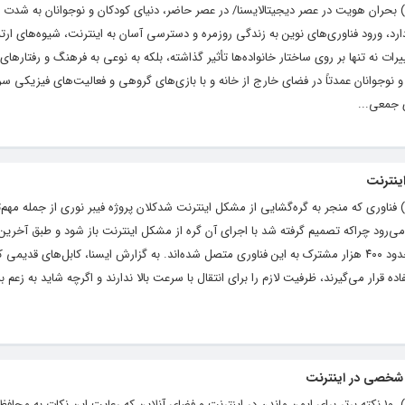
یگاه خبری و تحلیلی رشد ( roshdnews.ir ) بحران هویت در عصر دیجیتالایسنا/ در عصر حاضر، دنیای کودکان و نوجوانان به 
ارد، ورود فناوری‌های نوین به زندگی روزمره و دسترسی آسان به اینترنت، شیوه‌های ارت
ت نه تنها بر روی ساختار خانواده‌ها تأثیر گذاشته، بلکه به نوعی به فرهنگ و رفتارهای
ت. در دهه‌های ۵۰ و ۶۰ کودکان و نوجوانان عمدتاً در فضای خارج از خانه و با بازی‌های گروهی و فعالیت‌های فیزیکی
 جمعی...
ینترنت
یگاه خبری و تحلیلی رشد ( roshdnews.ir ) فناوری که منجر به گره‌گشایی از مشکل اینترنت شدکلان پروژه فیبر نوری از جمله
‌رود چراکه تصمیم گرفته شد با اجرای آن گره از مشکل اینترنت باز شود و طبق آخرین آ
شده اکنون ۸ میلیون خانوار تحت پوشش و حدود ۴۰۰ هزار مشترک به این فناوری متصل شده‌اند. به گزارش ایسنا، کابل‌های قد
اده قرار می‌گیرند، ظرفیت لازم را برای انتقال با سرعت بالا ندارند و اگرچه شاید به زعم ب
پایگاه خبری و تحلیلی رشد ( roshdnews.ir ) ۱۰ نکته برتر برای ایمن ماندن در اینترنت و فضای آنلاین که رعایت این نکات به