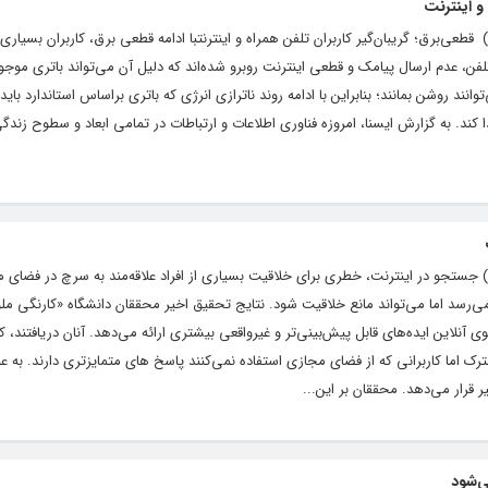
و اینترنت
یگاه خبری و تحلیلی رشد ( roshdnews.ir ) قطعی‌برق؛ گریبان‌گیر کاربران تلفن همراه و اینترنتبا ادامه قطعی برق، کاربران ب
فن، عدم ارسال پیامک و قطعی اینترنت روبرو شده‌اند که دلیل آن می‌تواند باتری موجو
نند روشن بمانند؛ بنابراین با ادامه روند ناترازی انرژی که باتری براساس استاندارد بای
د. به گزارش ایسنا، امروزه فناوری اطلاعات و ارتباطات در تمامی ابعاد و سطوح زند
ایگاه خبری و تحلیلی رشد ( roshdnews.ir ) جستجو در اینترنت، خطری برای خلاقیت بسیاری از افراد علاقه‌مند به سرچ در
می‌رسد اما می‌تواند مانع خلاقیت شود. نتایج تحقیق اخیر محققان دانشگاه «کارنگی مل
د که جستجوی آنلاین ایده‌های قابل پیش‌بینی‌تر و غیرواقعی بیشتری ارائه می‌دهد. آنان دریافتند، ک
 اما کاربرانی که از فضای مجازی استفاده نمی‌کنند پاسخ های متمایزتری دارند. به عب
 قرار می‌دهد. محققان بر این...
ی‌شود