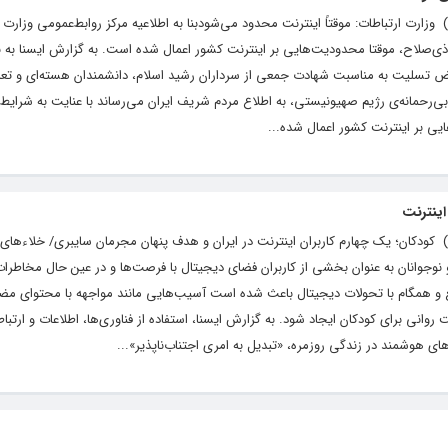
یگاه خبری و تحلیلی رشد ( roshdnews.ir ) وزارت ارتباطات: موقتاً اینترنت محدود می‌شودبنا به اطلاعیه مرکز روابط‌عمومی وزا
‌ ذی‌صلاح، موقتا محدودیت‌هایی بر اینترنت کشور اعمال شده است. به گزارش ایسنا به ن
رض تسلیت به مناسبت شهادت جمعی از سرداران رشید اسلام، دانشمندان هسته‌ای و تعد
‌رحمانه‌ی رژیم صهیونیستی، به اطلاع مردم شریف ایران می‌رساند با عنایت به شرایط 
ایی بر اینترنت کشور اعمال شده...
ینترنت
یگاه خبری و تحلیلی رشد ( roshdnews.ir ) کودکان؛ یک چهارم کاربران اینترنت در ایران و هدف پنهان مجرمان سایبری/ خلاءه
و نوجوانان به عنوان بخشی از کاربران فضای دیجیتال با فرصت‌ها و در عین حال مخاطرا
مع و همگام با تحولات دیجیتال باعث شده است آسیب‌هایی مانند مواجهه با محتوای مضر
انی برای کودکان ایجاد شود. به گزارش ایسنا، استفاده از فناوری‌ها، اطلاعات و ارتبا
 هوشمند در زندگی روزمره، «تبدیل به امری اجتناب‌ناپذیر»...