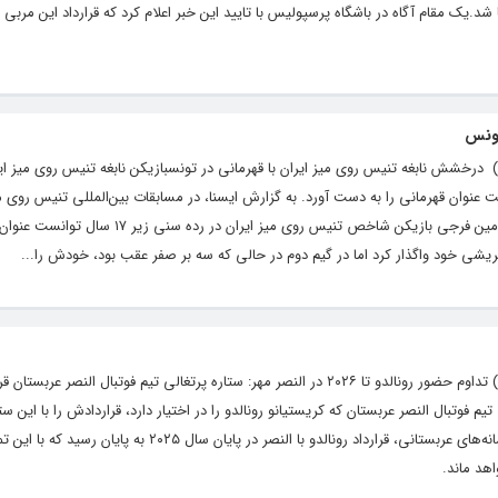
شد.یک مقام آگاه در باشگاه پرسپولیس با تایید این خبر اعلام کرد که قرارداد این مربی تر
تونس
یگاه خبری و تحلیلی رشد ( roshdnews.ir ) درخشش نابغه تنیس روی میز ایران با قهرمانی در تونسبازیکن نابغه تنیس روی میز 
ونس توانست عنوان قهرمانی را به دست آورد. به گزارش ایسنا، در مسابقات بین‌المللی تنیس روی 
نوجوانان و جوانان که در تونس برگزار شد، بنیامین فرجی بازیکن شاخص تنیس روی میز 
تریشی خود واگذار کرد اما در گیم دوم در حالی که سه بر صفر عقب بود، خودش را...
پایگاه خبری و تحلیلی رشد ( roshdnews.ir ) تداوم حضور رونالدو تا ۲۰۲۶ در النصر مهر: ستاره پرتغالی تیم فوتبال النص
 فوتبال النصر عربستان که کریستیانو رونالدو را در اختیار دارد، قراردادش را با این ستا
مدت یک فصل دیگر تمدید کرد. طبق اعلام رسانه‌های عربستانی، قرارداد رونالدو با النصر در پایان سال