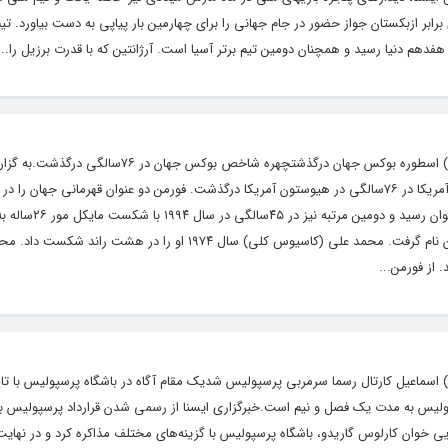
برابر ازبکستان جواز حضور در جام جهانی را برای چهارمین بار پیاپی به دست بیاورد. تی
 هفدهم دنیا رسید و همچنان دومین تیم برتر آسیا است. آرژانتین که با قدرت برزیل را...
پایگاه خبری و تحلیلی رشد ( roshdnews.ir ) اسطوره بوکس جهان درگذشتچهره شاخص بوکس جهان
جورج فورمن، اسطوره سنگین‌وزن مشت‌زنی آمریکا در ۷۶سالگی در هیوستون آمریکا درگذشت. فورمن دو عنوان قهرمانی جهان را 
داشت. او نخستین بار در سال ۱۹۷۳ به این عنوان رسید و دومین‌ م
قهرمانی جهان رسید و مسن‌ترین قهرمان جهان نام گرفت. محمد علی (کاسیوس کلی) سال ۱۹۷۴ او را در هش
 از فورمن...
یگاه خبری و تحلیلی رشد ( roshdnews.ir ) اسماعیل کارتال رسما سرمربی پرسپولیس شدیک مقام آگاه در باشگاه پرسپولیس با
 پرسپولیس به مدت یک فصل و نیم است.خبرگزاری ایسنا از رسمی شدن قرارداد پرسپولیس ب
جدایی خوان کارلوس گاریدو، باشگاه پرسپولیس با گزینه‌های مختلف مذاکره کرد و در نهایت