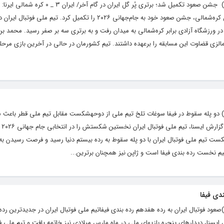
پایگاه خبری و تحلیلی رشد ( roshdnews.ir ) جشن صعود تکمیل شد؛ برتری پُر گل ایران در گام 
فوتبال ایران با برتری خانگی سه بر صفر مقابل کره‌شمالی، جشن صعود خود به جام‌جهانی ۲۰۲۶ را تکمیل کرد. تی
فته دهم و پایانی انتخابی جام جهانی ۲۰۲۶ در ورزشگاه آزادی برابر کره‌شمالی به میدان رفت و به برتری سه بر صفر رسید. محم
الزی قضاوت این مسابقه را برعهده داشتند. تیم کشورمان در حالی در آخرین بازی مرحله
ایگاه خبری و تحلیلی رشد ( roshdnews.ir ) دو پله سقوط در فیفا سوغات تلخ تیم ملی از دوحهشکست مقابل تیم ملی قطر ب
ای فوت
کست تیم ملی فوتبال ایران با دو پله سقوط به رده بیستم دنیا رسید و فرصت رسیدن به ژ
یم نخست رده بندی فیفا است و ژاپن نیز همچنان برترین...
دی فیفا
یگاه خبری و تحلیلی رشد ( roshdnews.ir )صعود فوتبال ایران به رده هفدهم رده بندی فیفاتیم ملی فوتبال ایران در جدیدترین
سنا، دیدارهای پنجره بازیهای ملی در ماه مارس میلادی نیز خاتمه یافت و تیم ملی فو