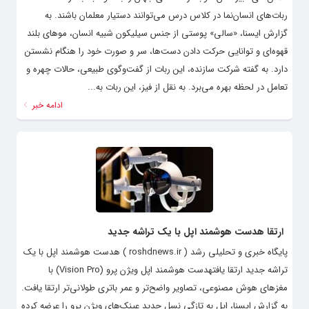
ربات‌های انسان‌نما در کلاس درس می‌توانند دستیار معلمان باشند. به
گزارش ایسنا، «سالی» پوستی از جنس سیلیکون شبیه انسان، موهای بلند
قهوه‌ای و توانایی حرکت دادن دست‌ها، سر و صورت خود را هنگام نشستن
دارد. به گفته شرکت سازنده، این ربات از گفت‌وگوی طبیعی، حالات چهره و
تعامل در لحظه بهره می‌برد. به نقل از فیز، این ربات به‌...
ادامه خبر
ارتقا هدست هوشمند اپل با یک تراشه جدید
پایگاه خبری و تحلیلی رشد ( roshdnews.ir ) هدست هوشمند اپل با یک
تراشه جدید ارتقا یافتهدست هوشمند اپل ویژن پرو (Vision Pro) با
مغزهای هوش مصنوعی، تصاویر واضح‌تر و عمر باتری طولانی‌تر ارتقا یافت.
به گزارش ایسنا، اپل به تازگی نسل جدید عینک‌های ویژن پرو را عرضه کرده