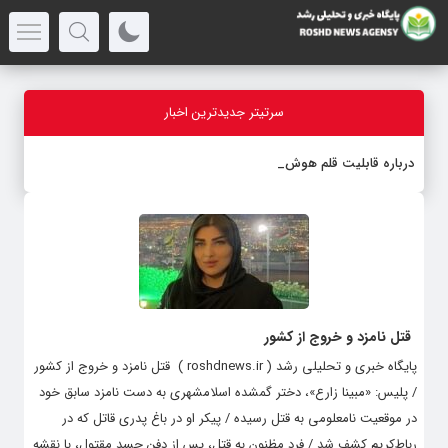
سرتیتر جدیدترین اخبار
درباره قابلیت قلم هوش مصنوعی
قتل نامزد و خروج از کشور
پایگاه خبری و تحلیلی رشد ( roshdnews.ir ) قتل نامزد و خروج از کشور
/ پلیس: «مبینا زارع»، دختر گمشده اسلامشهری به دست نامزد سابق خود
در موقعیت نامعلومی به قتل رسیده / پیکر او در باغ پدری قاتل که در
رباط‌کریم کشف شد / فرد مظنون به قتل، پس از دفن جسد مقتول، با نقشه