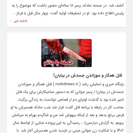
کشف شد. در صحنه حادثه، پسر ۱۸ ساله‌ای حضور داشت که موضوع را به
پلیس اطلاع داده بود. او در تحقیقات اولیه گفت: چهار سال قبل با فرناز...
ادامه خبر
قتل همکار و سوزاندن جسدش در بیابان!
پایگاه خبری و تحلیلی رشد ( roshdnews.ir ) قتل همکار و سوزاندن
جسدش در بیابان! / پسر جوانی که به دستور صاحبکارش برای یک قتل
اجیر شده بود با گذشت اولیای دم از قصاص توانست به زندگی برگردد.
صاحب کار در رابطه با برنامه قتل گفت: قرار شد شب حادثه همسرش به او
قرص برنج بدهد و بعد از اینکه بیهوش شد من و شاگردم بهرام به سراغش
برویم. به گزارش دیارمیرزا، ، رسیدگی به این پرونده جنایی از اواسط سال
۱۴۰۲ و با شکایت زن جوانی مبنی بر ناپدید شدن همسرش آغاز شد. با