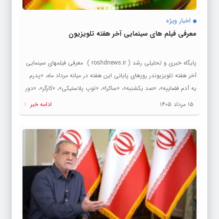
اخبار ویژه
معرفی فیلم های سینمایی آخر هفته تلویزیون
پایگاه خبری و تحلیلی رشد ( roshdnews.ir ) معرفی فیلمهای سینمایی
آخر هفته تلویزیوندر روزهای پایانی این هفته در میانه مرداد ماه، «پدرم
یه آدم فضاییه»، «صد یکشنبه»، «ساکرا»، «توپ پلاستیکی»، «کارگر»، «دور
دست»، «برون مرزی» و «دختری به نام ویلو»؛ فیلم های جدیدی هستند
۱۵ مرداد ۱۴۰۵
ادامه خبر
که این هفته از قاب شبکه های سیما پخش می شوند. به گزارش پایگاه
اطلاع‌رسانی سیما، فیلم‌های سینمایی و تلویزیونی و انیمیشن «نجات
لنینگراد»، «زاده شده برای پرواز»، «ریکا»، «پدرم یه آدم فضاییه»، «پسر
ربوده شده»، «صد یکشنبه»، «ساکرا»، «کوه نوردان»، «توپ پلاستیکی»،
«دیدار»، «خانه خلوت»، «پرنده قهرمان»، «دفتر کاراگاهی هنکا و
کیویموتکا»، «کارگر»، «داستان شطرنج»، «غلاف تمام...