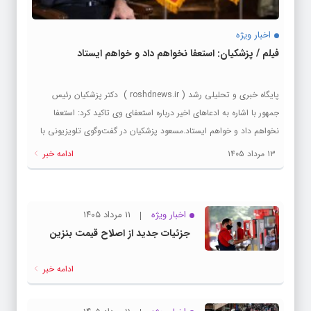
اخبار ویژه
فیلم / پزشکیان: استعفا نخواهم داد و خواهم ایستاد
پایگاه خبری و تحلیلی رشد ( roshdnews.ir ) دکتر پزشکیان رئیس
جمهور با اشاره به ادعاهای اخیر درباره استعفای وی تاکید کرد: استعفا
نخواهم داد و خواهم ایستاد.مسعود پزشکیان در گفت‌وگوی تلویزیونی با
مردم که در چهار قسمت و از امشب منتشر می شود به طرح شایعه
۱۳ مرداد ۱۴۰۵
ادامه خبر
استعفایش از ریاست جمهوری واکنش نشان داد. رئیس جمهور در این
گفت‌وگو بیان کرد: ما با نیروهای نظامی کاملاً هماهنگ هستیم؛ آدم‌هایی
آن جا هستند، حالا اگر من تهدید (به استعفا) علی‌رغم میل رهبری کنم، آیا
اخبار ویژه
۱۱ مرداد ۱۴۰۵
به سمت من نمی‌آیند؟! این جفایی در حق آن‌ آدم‌هاست. رئیس جمهور
جزئیات جدید از اصلاح قیمت بنزین
گفت: اگر من بخواهم استعفا دهم، خب، رسما...
ادامه خبر