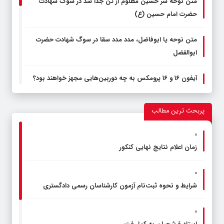
متن نوحه سر حسین مظلوم از تن جدا شد در سوگ شهادت
حضرت امام حسین (ع)
متن نوحه یا ابوفاضل، مدد مدد سقا در سوگ شهادت حضرت
ابوالفضل
آیفون ۱۶ و ۱۶ پرومکس به چه دوربین‌هایی مجهز خواهند بود؟
روز شمار و عناوین ایام الله دهه فجر انقلاب اسلامی
پربحث ترین مطالب
چهره شاعران مشهور ایرانی با هوش مصنوعی
۰
زمان اعلام نتایج نهایی کنکور
متن نوحه ای علمدارم زپا افتاده ای تو در سوگ شهادت حضرت
ابوالفضل
۰
شرایط و نحوه ثبت‌نام آزمون کارشناسان رسمی دادگستری
شعار و روزشمار دهه فجر ۱۴۰۲
۰
تارا، ۲۰۷، دناپلاس و هایما در راه بورس