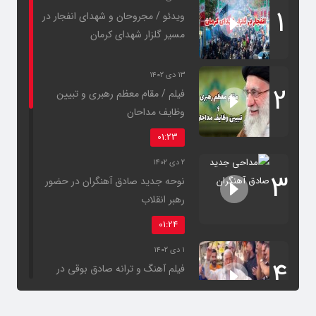
1
ویدئو / مجروحان و شهدای انفجار در
مسیر گلزار شهدای کرمان
۱۳ دی ۱۴۰۲
2
فیلم / مقام معظم رهبری و تبیین
وظایف مداحان
01:23
۲ دی ۱۴۰۲
3
نوحه جدید صادق آهنگران در حضور
رهبر انقلاب
01:24
۱ دی ۱۴۰۲
4
فیلم آهنگ و ترانه صادق بوقی در
صداوسیما!
01:15