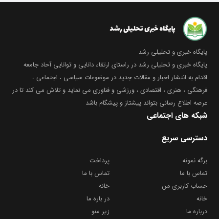
۲۶ آبان ۱۴۰۲
5
فیلم بی حجابی دانشجویان پردیس
کیش دانشگاه شریف در جشن فارغ
پایگاه خبری و تحلیلی رشد
التحصیلی
پایگاه خبری و تحلیلی رشد در راستای ارتقاء دانایی و توانایی آحاد جامعه
00:31
اقدام به انتشار اخبار و مقالات جدید در موضوعات سیاسی ، اجتماعی ،
۱۳ آبان ۱۴۰۲
فرهنگی ، هنری ، اقتصادی ، ورزشی و فناوری می نماید و تلاش می کند تا در
6
کلیپ و نماهنگ زیبا و تماشایی به
عرصه اطلاع رسانی بتواند پیشتاز و پیشگام باشد
مناسبت ۱۴ آبان روز ملی مازندران
شبکه های اجتماعی
01:27
دسترسی سریع
۲۶ مهر ۱۴۰۲
7
برگه نمونه
پرداخت
کلیپ یوم الانتقام با صدای ابوذر
تماس با ما
تماس با ما
روحی
حساب کاربری من
خانه
05:47
خانه
در باره ما
۱۴ شهریور ۱۴۰۲
درباره ما
زیر منو