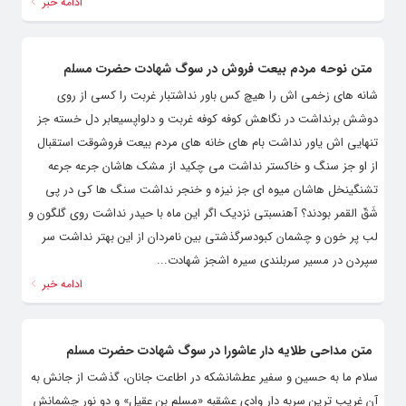
ادامه خبر
متن نوحه مردم بیعت فروش در سوگ شهادت حضرت مسلم
شانه های زخمی اش را هیچ کس باور نداشتبار غربت را کسی از روی
دوشش برنداشت در نگاهش کوفه کوفه غربت و دلواپسیعابر دل خسته جز
تنهایی اش یاور نداشت بام های خانه های مردم بیعت فروشوقت استقبال
از او جز سنگ و خاکستر نداشت می چکید از مشک هاشان جرعه جرعه
تشنگینخل هاشان میوه ای جز نیزه و خنجر نداشت سنگ ها کی در پی
شَقّ القمر بودند؟ آهنسبتی نزدیک اگر این ماه با حیدر نداشت روی گلگون و
لب پر خون و چشمان کبودسرگذشتی بین نامردان از این بهتر نداشت سر
سپردن در مسیر سربلندی سیره اشجز شهادت...
ادامه خبر
متن مداحی طلایه دار عاشورا در سوگ شهادت حضرت مسلم
سلام ما به حسین و سفیر عطشانشکه در اطاعت جانان، گذشت از جانش به
آن غریب ترین سربه دار وادی عشقبه «مسلم بن عقیل» و دو نور چشمانش