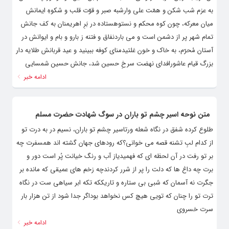
به عزم شب شکن و همّت علی وارشبه صبر و قوّت قلب و شکوهِ ایمانش
میان معرکه، چون کوه محکم و نستوهستاده در بَرِ اهریمنان به کف جانش
تمام شهر پر از دشمن است و می باردنفاق و فتنه ز بارو و بام و ایوانش در
آستان مُحرّم، به خاک و خون غلتیدمنای کوفه ببینید و عید قربانش طلایه دار
بزرگ قیام عاشورافدای نهضت سرخِ حسین شد، جانش حسین شمسایی
ادامه خبر
متن نوحه اسیر چشم تو باران در سوگ شهادت حضرت مسلم
طلوع کرده شفق در نگاه شعله ورتاسیر چشم تو باران، نسیم در به درت تو
از کدام لبِ تشنه قصه می خوانی؟که رودهای جهان گشته اند همسفرت چه
بر تو رفت در آن لحظه ای که فهمیدیاز آب و رنگ خیانت پُر است دور و
برت چه داغ ها که دلت را پر از شرر کردندچه زخم های عمیقی که مانده بر
جگرت نه آسمان که شبی بی ستاره و تاریککه تکه ابر سیاهی ست در نگاه
ترت تو را چنان که تویی هیچ کس نخواهد بوداگر جدا شود از تن هزار بار
سرت خسروی
ادامه خبر