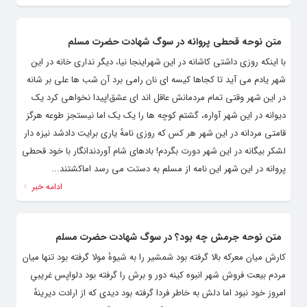
متن نوحه قحطی پروانه در سوگ شهادت حضرت مسلم
با اینکه روزی داشتی کاشانه در این شهراینجا نیا، دیگر نداری خانه در این
شهر یادم می آید تا کجاها کیسه ای نان رامی برد آن شب ها علی بر شانه
در این شهر وقتی تمام مردمانش عاقل اند ای عشق!پیدا نخواهی کرد یک
دیوانه در این شهر آواره، گشتم کوچه ها را یک یک اما نیستجز طوعه هرگز
قامتی مردانه در این شهر هر کس که روزی نامهٔ یاری برایت دادشد نیزه دار
لشکر بیگانه در این شهر دورت بگردم! بادهای شام آوردندانگار با خود قحطی
پروانه در این شهر این نامه از مسلم به دستت می رسد اماکشتند...
ادامه خبر
متن نوحه جرمش چه بود؟ در سوگ شهادت حضرت مسلم
کارش میان معرکه بالا گرفته بود شمشیر را به شیوهٔ مولا گرفته بود تنها میان
مردم بیعت فروش شهر انبوه کینه دور و برش را گرفته بود دلواپس غریبیِ
امروز خود نبود اما دلش به خاطر فردا گرفته بود دیدی که از ارادت دیرینهٔ