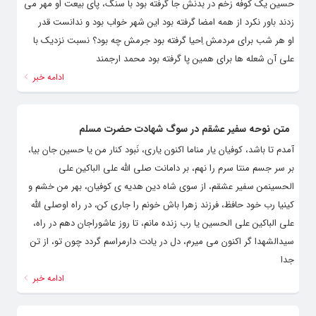
حسین یک کوفه زخم در بدنش جا گرفته بود با سنگ، پای بیعت او مهر می
زدند باور نکرد از همه امضا گرفته بود این شهر خواب بود و ندانست قدر
او هر شب برای مردمش اِحیا گرفته بود جرمش چه بود؟ نسبت نزدیک با
علی آن شعله ها برای همین پا گرفته بود محمد ارجمند
ادامه خبر
متن نوحه سفیر عشقم در سوگ شهادت حضرت مسلم
آمدم تا باشد، کوفیان یار مناما اکنون یاری، نَبود کنار من یا حسین جان بیا،
بر سر جسم منتا سرم را نهم، بر دامانت صلی الله علی الباکین علی
الحسینمن سفیر عشقم، از سوی شاه دین هدیه ی کوفیان، بهر من خشم و
کینیا رب خود حافظ، فرزند زهرا باش خونم را جاری کن، در راه اوصلی الله
علی الباکین علی الحسین یا رب زنده مانم، تا روز عاشوراجان دهم در راه،
سیدالشهدا گر اکنون می میرم، دل در یادت دارمراسم گردد چون تو، از تن
جدا
ادامه خبر