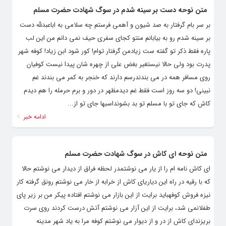
متن نوحه دست بر سینه شدم در سوگ شهادت حضرت مسلم
بر سر بام گرفتار به صد شیون و آهمی فرستم چه سلامی به اباعبدلله دست
بر سینه شدم رو به بیابانم منتو کجای سفری حیف نمی دانم من این لب
پاره فقط ذکر تو گفته ست زیادمن گرفتار توام! کور شود ابن زیاد! کوفه شهر
پدرت بود ولی حالا نیستغیر بغض علی از چهره شان پیدا نیست کوفیان
روی مسافر همه در می بندندرسم دارند که خنجر به کمر می بندند غم
نبینی! دو سه روز است فقط غم دیدمظهر در دور و برم حرمله را هم دیدم
کاش که جای تو با مسلم تو بد بشونداسبها جای تو از...
ادامه خبر
متن نوحه ای کاش در سوگ شهادت حضرت مسلم
ای کاش نامه ام را از یار می نوشتمدر لحظه فراق از دیدار می نوشتم حالا
که با رقیه در راه این دیاریای کاش از خرابه از خار می نوشتم رونق گرفته کار
نیزه فروش کوفهباید برایت از این بازار می نوشتم افتاده پیکر من بر زیر پای
طفلانمی شد، برایت از این آزار می نوشتم آتش درست کردند روی سرت
بریزندای کاش از در و از دیوار می نوشتم کوفه مرا به یاد شهر مدینه