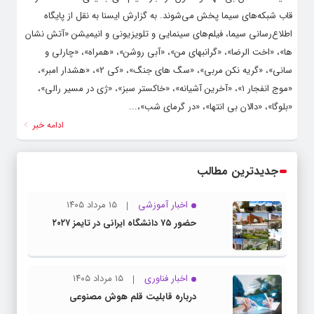
قاب شبکه‌های سیما پخش می‌شوند. به گزارش ایسنا به نقل از پایگاه
اطلاع‌رسانی سیما، فیلم‌های سینمایی و تلویزیونی و انیمیشن «آتش نشان
ها»، «اخت الرضا»، «گرانبهای من»، «آبی روشن»، «همراه»، «چارلی و
سانی»، «گریه نکن مربی»، «سگ های جنگ»، «کی ۲»، «هشدار امبر»،
«موج انفجار ۱»، «آخرین آشیانه»، «خاکستر سبز»، «ژی در مسیر رالی»،
«بلوگا»، «دالان بی انتها»، «در گرمای شب»،...
ادامه خبر
جدیدترین مطالب
اخبار آموزشی
۱۵ مرداد ۱۴۰۵
حضور ۷۵ دانشگاه ایرانی در تایمز ۲۰۲۷
اخبار فناوری
۱۵ مرداد ۱۴۰۵
درباره قابلیت قلم هوش مصنوعی