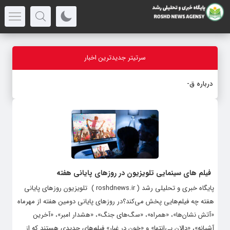
سرتیتر جدیدترین اخبار
درباره قابلیت
_
فیلم های سینمایی تلویزیون در روزهای پایانی هفته
پایگاه خبری و تحلیلی رشد ( roshdnews.ir ) تلویزیون روزهای پایانی
هفته چه فیلم‌هایی پخش می‌کند؟در روزهای پایانی دومین هفته از مهرماه
«آتش نشان‌ها»، «همراه»، «سگ‌های جنگ»، «هشدار امبر»، «آخرین
آشیانه»، «دالان بی‌انتها» و «خون در غبار» فیلم‌های جدیدی هستند که از