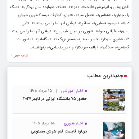
تلویزیونی و انیمیشن «اتحاد»، «موج»، «طلا»، «دوازده سال بردگی»، «سگ
را بجنبان»، «هناس»، «فصل سرد»، «دیزی کوئوکا، ترسناک‌ترین حیوان
دنیا»، «موجود فضایی»، «خائن»، «وقتی آنها ما را می بینند ۱»، «آبی
عمیق»، «آزادی خواه»، «نوری در میان اقیانوس»، «وقتی آنها ما را می بینند
۲»، «بانوی سردار»، «عمر مختار»، «سفر بزرگ ۱»، «مگاماتو»، «ماموریت
گاچامن»، «بادگیر»، «رالف خرابکار» و «موریتانیایی»، پنج‌شنبه...
ادامه خبر
جدیدترین مطالب
اخبار آموزشی
۱۵ مرداد ۱۴۰۵
حضور ۷۵ دانشگاه ایرانی در تایمز ۲۰۲۷
اخبار فناوری
۱۵ مرداد ۱۴۰۵
درباره قابلیت قلم هوش مصنوعی