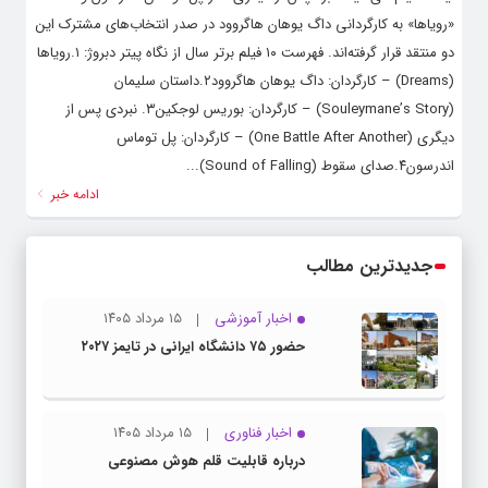
«رویاها» به کارگردانی داگ یوهان هاگروود در صدر انتخاب‌های مشترک این
دو منتقد قرار گرفته‌اند. فهرست ۱۰ فیلم برتر سال از نگاه پیتر دبروژ: ۱.رویاها
(Dreams) – کارگردان: داگ یوهان هاگروود۲.داستان سلیمان
(Souleymane’s Story) – کارگردان: بوریس لوجکین۳. نبردی پس از
دیگری (One Battle After Another) – کارگردان: پل توماس
اندرسون۴.صدای سقوط (Sound of Falling)...
ادامه خبر
جدیدترین مطالب
اخبار آموزشی
۱۵ مرداد ۱۴۰۵
حضور ۷۵ دانشگاه ایرانی در تایمز ۲۰۲۷
اخبار فناوری
۱۵ مرداد ۱۴۰۵
درباره قابلیت قلم هوش مصنوعی