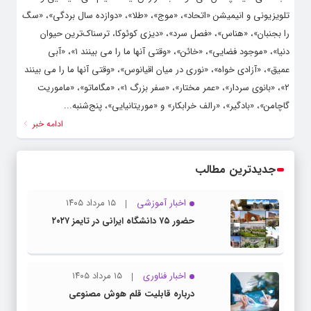
تلویزیونی و انیمیشن «اتحاد»، «موج»، «طلا»، «دوازده سال بردگی»، «سگ
را بجنبان»، «هناس»، «فصل سرد»، «دیزی کوئوکا، ترسناک‌ترین حیوان
دنیا»، «موجود فضایی»، «خائن»، «وقتی آنها ما را می بینند ۱»، «آبی
عمیق»، «آزادی خواه»، «نوری در میان اقیانوس»، «وقتی آنها ما را می بینند
۲»، «بانوی سردار»، «عمر مختار»، «سفر بزرگ ۱»، «مگاماتو»، «ماموریت
گاچامن»، «بادگیر»، «رالف خرابکار» و «موریتانیایی»، پنج‌شنبه...
ادامه خبر
جدیدترین مطالب
اخبار آموزشی
۱۵ مرداد ۱۴۰۵
حضور ۷۵ دانشگاه ایرانی در تایمز ۲۰۲۷
اخبار فناوری
۱۵ مرداد ۱۴۰۵
درباره قابلیت قلم هوش مصنوعی