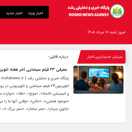
اخبار ویژه
اخبار جدید
امروز شنبه ۱۷ مرداد ۱۴۰۵
سرتیتر جدیدترین اخبار
درباره قابلیت قلم هوش
-
معرفی ۲۳ فیلم سینمایی آخر هفته تلویزیون
تلویزیون۲۳ فیلم سینمایی و تلویزیو
و انیمیشن «اتحاد»، «موج»، «طلا»، «دوازده 
«بانوی سردار»، «عمر مختار»، «سفر بزرگ ۱»، «مگاماتو»، «ماموریت گاچامن»، «بادگیر»، «رالف خرابکار» و «موریتانیایی»، پنج‌شنبه...