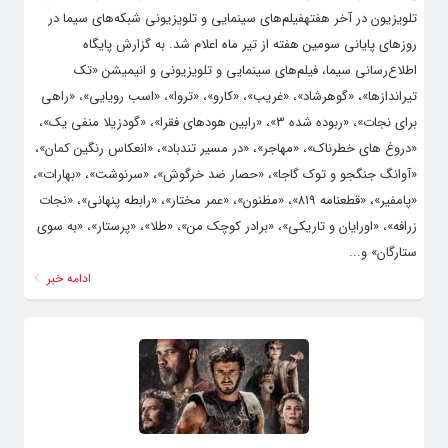
تلویزیون در آخر هفتهفیلم‌های سینمایی و تلویزیونی شبکه‌های سیما در
روزهای پایانی سومین هفته از تیر ماه اعلام شد. به گزارش پایگاه
اطلاع‌رسانی سیما، فیلم‌های سینمایی و تلویزیونی و انیمیشن «تک
تیراندازها»، «گوهرشاد»، «غریب»، «کارو»، «تروا»، «اسب رویایی»، «راهی
برای نجات»، «ربوده شده ۳»، «رابین هودهای فقرا»، «گودزیلا منفی یک»،
«دروغ های خطرناک»، «مهاجر»، «در مسیر تندباد»، «انعکاس رنگین کمان»،
«آوانگ جنگجو و توک گاجا»، «حصار ضد خرگوش»، «سرنوشت»، «بهارات»،
«پامفیر»، «قطعنامه ۸۱۹»، «مظنون»، «عمر مختار»، «رابطه پنهانی»، «نجات
زرافه»، «اورایان و تاریکی»، «برادر کوچک من»، «طلا»، «پرستار»، «به سوی
ستارگان» و...
ادامه خبر