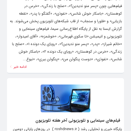
فیلم‌هایی چون «پسر منو ندیدین؟»، «صلح با زندگی»، «خرس در
کوهستان»، «باسکار خوش شانس»، «نفوذی»، «گفتگو با پدر»، «نقطه
بازیابی» و «فلورا و سنجاب» از قاب شبکه‌های تلویزیون پخش می‌شوند. به
گزارش ایسنا به نقل از پایگاه اطلاع‌رسانی سیما، فیلم‌های سینمایی و
تلویزیونی و انیمیشن «تا سکوی قهرمانی»، «خوشمزه»، «آقای امیدوار»،
«خاتم شیراز»، «پدر»، «پسر منو ندیدین؟»، «رویای یک دونده ۱»، «صلح با
زندگی»، «خرس در کوهستان»، «رویای یک دونده ۲»، «باسکار خوش
شانس»، «نفوذی»، «دوست پنگوئن من»، «پنگوئن ببری»، «نبوغ...
ادامه خبر
فیلم‌های سینمایی و تلویزیونی آخر هفته تلویزیون
پایگاه خبری و تحلیلی رشد ( roshdnews.ir ) در روزهای پایانی دومین