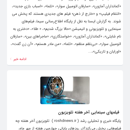
«کمانداران آمازون»، «سارقان اتومبیل سوار»، «تلما»، «اسباب بازی جدید»،
«انتقام فیلیپ» و «خارج از ذهن» فیلم های جدیدی هستند که پخش می
شوند. به گزارش ایسنا به نقل از پایگاه اطلاع‌رسانی سیما، فیلم‌های
سینمایی و تلویزیونی و انیمیشن «حالا بزرگ شدیم»، « طلا»، «دختری به
نام شایلی»، «کمانداران آمازون»، «خواستگاری»، «ماجراهای بین»، «سارقان
اتومبیل سوار»، «بی‌نظم منظم»، «تلما»، «من مادر هستم»، «آن زن گفت»،
«اورایان و تاریکی»،...
ادامه خبر
فیلمهای سینمایی آخر هفته تلویزیون
پایگاه خبری و تحلیلی رشد ( roshdnews.ir ) تلویزیون آخر هفته چه
فیلم‌هایی پخش می‌کند؟در روزهای پایانی چهارمین هفته از مهر ماه،