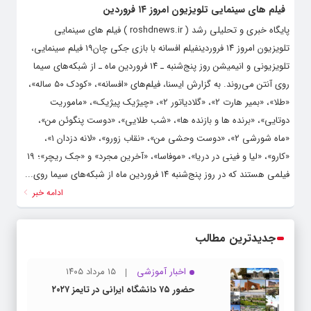
فیلم های سینمایی تلویزیون امروز ۱۴ فروردین
پایگاه خبری و تحلیلی رشد ( roshdnews.ir ) فیلم های سینمایی
تلویزیون امروز ۱۴ فروردینفیلم افسانه با بازی جکی چان۱۹ فیلم سینمایی،
تلویزیونی و انیمیشن روز پنج‌شنبه ـ ۱۴ فروردین ماه ـ از شبکه‌های سیما
روی آنتن می‌روند. به گزارش ایسنا، فیلم‌های‌ «افسانه»، «کودک ۵۰ ساله»،
«طلا»، «بمیر هارت ۲»، «گلادیاتور ۲»، «چیژیک پیژیک»، «ماموریت
دوتایی»، «برنده ها و بازنده ها»، «شب طلایی»، «دوست پنگوئن من»،
«ماه شورشی ۲»، «دوست وحشی من»، «نقاب زورو»، «لانه دزدان ۱»،
«کارو»، «لیا و فینی در دریا»، «موفاسا»، «آخرین مجرد» و «جک ریچر»؛ ۱۹
فیلمی هستند که در روز پنج‌شنبه ۱۴ فروردین ماه از شبکه‌های سیما روی...
ادامه خبر
جدیدترین مطالب
اخبار آموزشی
۱۵ مرداد ۱۴۰۵
حضور ۷۵ دانشگاه ایرانی در تایمز ۲۰۲۷