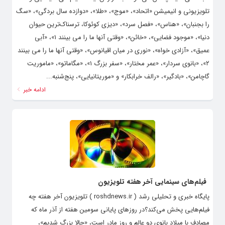
تلویزیونی و انیمیشن «اتحاد»، «موج»، «طلا»، «دوازده سال بردگی»، «سگ
را بجنبان»، «هناس»، «فصل سرد»، «دیزی کوئوکا، ترسناک‌ترین حیوان
دنیا»، «موجود فضایی»، «خائن»، «وقتی آنها ما را می بینند ۱»، «آبی
عمیق»، «آزادی خواه»، «نوری در میان اقیانوس»، «وقتی آنها ما را می بینند
۲»، «بانوی سردار»، «عمر مختار»، «سفر بزرگ ۱»، «مگاماتو»، «ماموریت
گاچامن»، «بادگیر»، «رالف خرابکار» و «موریتانیایی»، پنج‌شنبه...
ادامه خبر
فیلم‌های سینمایی آخر هفته تلویزیون
پایگاه خبری و تحلیلی رشد ( roshdnews.ir ) تلویزیون آخر هفته چه
فیلم‌هایی پخش می‌کند؟در روزهای پایانی سومین هفته از آذر ماه که
مصادف با میلاد بانوی دو عالم و روز مادر است، «حالا بزرگ شدیم»،