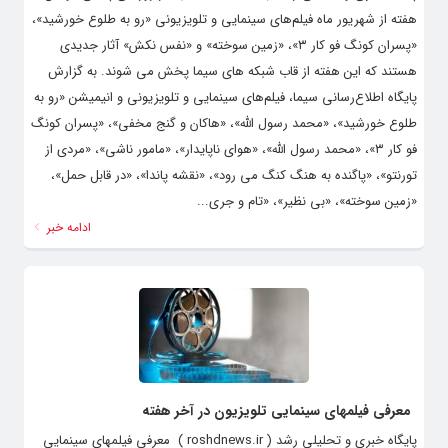
هفته از شهریور ماه فیلم‌های سینمایی و تلویزیونی «رو به طلوع خورشید»،
«پسران کونگ فو کار ۳»، «زمین سوخته» و «نفس نکش» آثار جدیدی
هستند که این هفته از قاب شبکه های سیما پخش می شوند. به گزارش
پایگاه اطلاع‌رسانی سیما، فیلم‌های سینمایی و تلویزیونی و انیمیشن «رو به
طلوع خورشید»، «محمد رسول ‌الله»، «هاکان و گنج مخفی»، «پسران کونگ
فو کار ۳»، «محمد رسول ‌الله»، «هوای ناپایدار»، «مامور ناشی»، «مردی از
تورنتو»، «پاگنده به هنگ کنگ می رود»، «نقشه پاندا»، «در قابل حمل»،
«زمین سوخته»، «بی نظیر»، «تام و جری...
ادامه خبر
معرفی فیلمهای سینمایی تلویزیون در آخر هفته
پایگاه خبری و تحلیلی رشد ( roshdnews.ir ) معرفی فیلمهای سینمایی