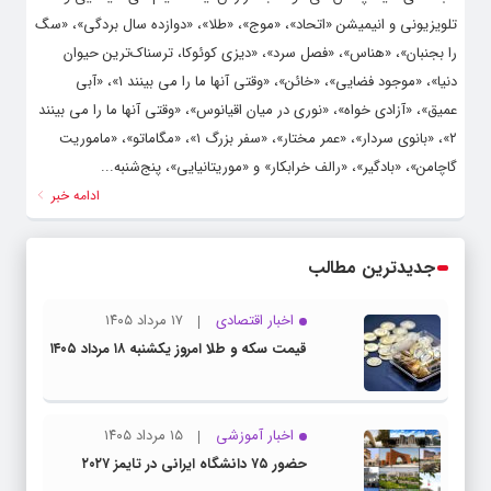
تلویزیونی و انیمیشن «اتحاد»، «موج»، «طلا»، «دوازده سال بردگی»، «سگ
را بجنبان»، «هناس»، «فصل سرد»، «دیزی کوئوکا، ترسناک‌ترین حیوان
دنیا»، «موجود فضایی»، «خائن»، «وقتی آنها ما را می بینند ۱»، «آبی
عمیق»، «آزادی خواه»، «نوری در میان اقیانوس»، «وقتی آنها ما را می بینند
۲»، «بانوی سردار»، «عمر مختار»، «سفر بزرگ ۱»، «مگاماتو»، «ماموریت
گاچامن»، «بادگیر»، «رالف خرابکار» و «موریتانیایی»، پنج‌شنبه...
ادامه خبر
جدیدترین مطالب
اخبار اقتصادی
۱۷ مرداد ۱۴۰۵
قیمت سکه و طلا امروز یکشنبه ۱۸ مرداد ۱۴۰۵
اخبار آموزشی
۱۵ مرداد ۱۴۰۵
حضور ۷۵ دانشگاه ایرانی در تایمز ۲۰۲۷