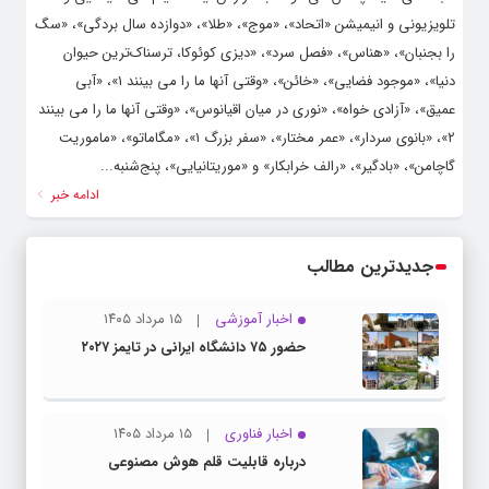
تلویزیونی و انیمیشن «اتحاد»، «موج»، «طلا»، «دوازده سال بردگی»، «سگ
را بجنبان»، «هناس»، «فصل سرد»، «دیزی کوئوکا، ترسناک‌ترین حیوان
دنیا»، «موجود فضایی»، «خائن»، «وقتی آنها ما را می بینند ۱»، «آبی
عمیق»، «آزادی خواه»، «نوری در میان اقیانوس»، «وقتی آنها ما را می بینند
۲»، «بانوی سردار»، «عمر مختار»، «سفر بزرگ ۱»، «مگاماتو»، «ماموریت
گاچامن»، «بادگیر»، «رالف خرابکار» و «موریتانیایی»، پنج‌شنبه...
ادامه خبر
جدیدترین مطالب
اخبار آموزشی
۱۵ مرداد ۱۴۰۵
حضور ۷۵ دانشگاه ایرانی در تایمز ۲۰۲۷
اخبار فناوری
۱۵ مرداد ۱۴۰۵
درباره قابلیت قلم هوش مصنوعی