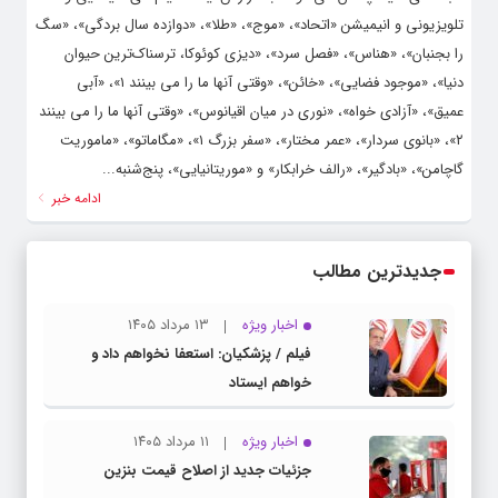
تلویزیونی و انیمیشن «اتحاد»، «موج»، «طلا»، «دوازده سال بردگی»، «سگ
را بجنبان»، «هناس»، «فصل سرد»، «دیزی کوئوکا، ترسناک‌ترین حیوان
دنیا»، «موجود فضایی»، «خائن»، «وقتی آنها ما را می بینند ۱»، «آبی
عمیق»، «آزادی خواه»، «نوری در میان اقیانوس»، «وقتی آنها ما را می بینند
۲»، «بانوی سردار»، «عمر مختار»، «سفر بزرگ ۱»، «مگاماتو»، «ماموریت
گاچامن»، «بادگیر»، «رالف خرابکار» و «موریتانیایی»، پنج‌شنبه...
ادامه خبر
جدیدترین مطالب
اخبار ویژه
۱۳ مرداد ۱۴۰۵
فیلم / پزشکیان: استعفا نخواهم داد و
خواهم ایستاد
اخبار ویژه
۱۱ مرداد ۱۴۰۵
جزئیات جدید از اصلاح قیمت بنزین