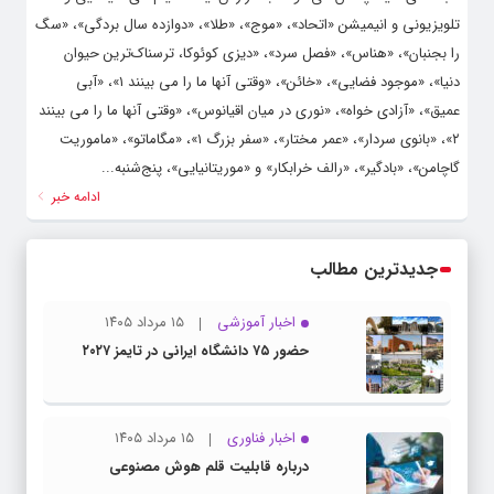
تلویزیونی و انیمیشن «اتحاد»، «موج»، «طلا»، «دوازده سال بردگی»، «سگ
را بجنبان»، «هناس»، «فصل سرد»، «دیزی کوئوکا، ترسناک‌ترین حیوان
دنیا»، «موجود فضایی»، «خائن»، «وقتی آنها ما را می بینند ۱»، «آبی
عمیق»، «آزادی خواه»، «نوری در میان اقیانوس»، «وقتی آنها ما را می بینند
۲»، «بانوی سردار»، «عمر مختار»، «سفر بزرگ ۱»، «مگاماتو»، «ماموریت
گاچامن»، «بادگیر»، «رالف خرابکار» و «موریتانیایی»، پنج‌شنبه...
ادامه خبر
جدیدترین مطالب
اخبار آموزشی
۱۵ مرداد ۱۴۰۵
حضور ۷۵ دانشگاه ایرانی در تایمز ۲۰۲۷
اخبار فناوری
۱۵ مرداد ۱۴۰۵
درباره قابلیت قلم هوش مصنوعی