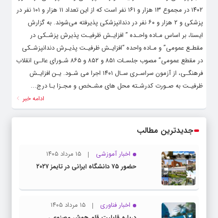
۱۴۰۲ در مجموع ۱۳ هزار و ۱۶۱ نفر است که از این تعداد ۱۱ هزار و ۱۰۱ نفر در
پزشکی و ۲ هزار و ۶۰ نفر در دندانپزشکی پذیرفته می‌شوند. به گزارش
ایسنا، بر اساس مـاده واحـده ” افزایـش ظرفیـت پذیرش پزشـکی در
مقطـع عمومی” و مـاده واحده “افزایـش ظرفیـت پذیـرش دندانپزشـکی
در مقطع عمومی” مصوب جلسـات ۸۵۱ و ۸۵۲ و ۸۶۵ شـورای عالـی انقلاب
فرهنگـی، از آزمون سراسـری سـال ۱۴۰۱ اجرا می شـود. یـن افزایـش
ظرفیـت به صـورت کدرشـته محل های مشـخص و مجـزا بـا درج...
ادامه خبر
جدیدترین مطالب
اخبار آموزشی
۱۵ مرداد ۱۴۰۵
حضور ۷۵ دانشگاه ایرانی در تایمز ۲۰۲۷
اخبار فناوری
۱۵ مرداد ۱۴۰۵
درباره قابلیت قلم هوش مصنوعی